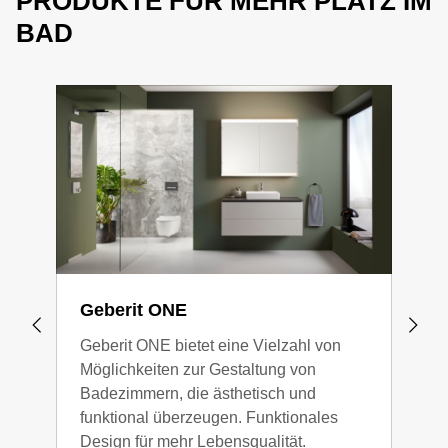
PRODUKTE FÜR MEHR PLATZ IM
BAD
Geberit ONE
Bad
Geberit ONE bietet eine Vielzahl von
Klar
Möglichkeiten zur Gestaltung von
Badezimmern, die ästhetisch und
funktional überzeugen. Funktionales
Design für mehr Lebensqualität.