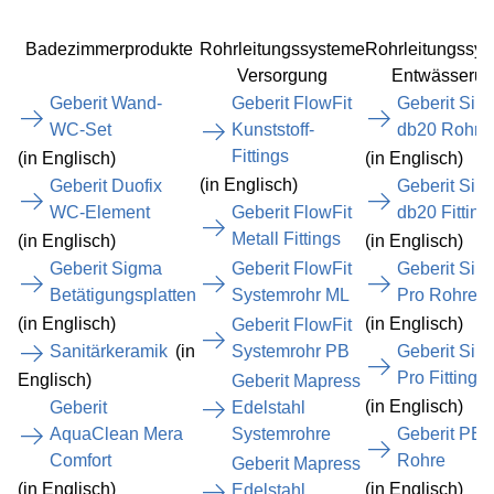
Badezimmerprodukte
Rohrleitungssysteme
Rohrleitungssy
Versorgung
Entwässeru
Geberit Wand-
Geberit FlowFit
Geberit Sile
WC-Set
Kunststoff-
db20 Rohre
Fittings
(in Englisch)
(in Englisch)
(in Englisch)
Geberit Duofix
Geberit Sile
WC-Element
Geberit FlowFit
db20 Fitting
Metall Fittings
(in Englisch)
(in Englisch)
Geberit Sigma
Geberit FlowFit
Geberit Sile
Betätigungsplatten
Systemrohr ML
Pro Rohre
(in Englisch)
(in Englisch)
Geberit FlowFit
Sanitärkeramik
(in
Systemrohr PB
Geberit Sile
Pro Fittings
Englisch)
Geberit Mapress
(in Englisch)
Geberit
Edelstahl
AquaClean Mera
Systemrohre
Geberit PE
Comfort
Rohre
Geberit Mapress
(in Englisch)
(in Englisch)
Edelstahl