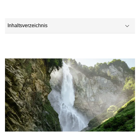
Inhaltsverzeichnis
Auf einen Blick
Technische Dokumente jetzt digital statt gedruckt
Ressourcensparende und langlebige Produkte
UWLA-Label
Umweltproduktdeklarationen (EPD)
Verbindliche Nachhaltigkeitsstrategie
Tipps und Tricks, um etwas zu bewirken