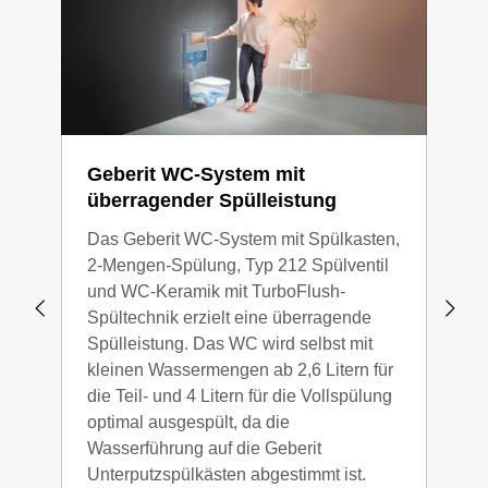
Geberit WC-System mit
Mat
überragender Spülleistung
Ins
Das Geberit WC-System mit Spülkasten,
Dan
2-Mengen-Spülung, Typ 212 Spülventil
Eins
und WC-Keramik mit TurboFlush-
Verw
Spültechnik erzielt eine überragende
Hers
Spülleistung. Das WC wird selbst mit
Duof
kleinen Wassermengen ab 2,6 Litern für
Proz
die Teil- und 4 Litern für die Vollspülung
sein
optimal ausgespült, da die
und 
Wasserführung auf die Geberit
Proz
Unterputzspülkästen abgestimmt ist.
Kuns