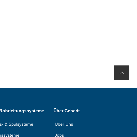
 Rohrleitungssysteme
Über Geberit
ons- & Spülsysteme
Über Uns
gssysteme
Jobs