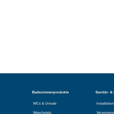
Badezimmerprodukte
Sanitär- &
WCs & Urinale
Installati
Waschplatz
Versorgun