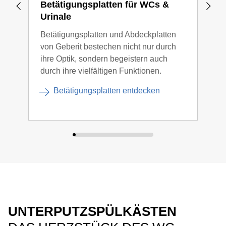
Betätigungsplatten für WCs &
Str
Urinale
Inte
Betätigungsplatten und Abdeckplatten
am W
von Geberit bestechen nicht nur durch
Inst
ihre Optik, sondern begeistern auch
die 
durch ihre vielfältigen Funktionen.
Zusa
Betätigungsplatten entdecken
UNTERPUTZSPÜLKÄSTEN