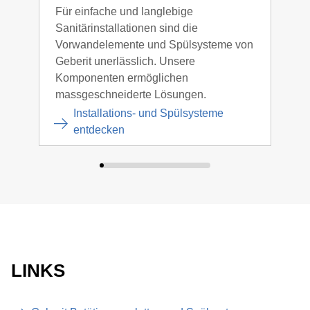
Für einfache und langlebige
Die 
Sanitärinstallationen sind die
Unte
Vorwandelemente und Spülsysteme von
über
Geberit unerlässlich. Unsere
Desi
Komponenten ermöglichen
Qual
massgeschneiderte Lösungen.
Installations- und Spülsysteme
entdecken
LINKS