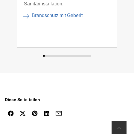
Sanitärinstallation.
stör
Arbe
Brandschutz mit Geberit
Hote
Sani
Diese Seite teilen