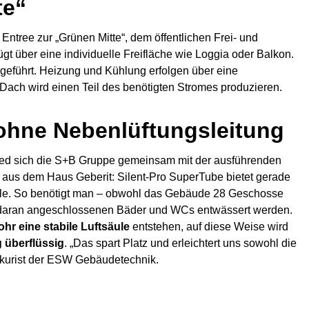
te“
Entree zur „Grünen Mitte“, dem öffentlichen Frei- und
t über eine individuelle Freifläche wie Loggia oder Balkon.
eführt. Heizung und Kühlung erfolgen über eine
Dach wird einen Teil des benötigten Stromes produzieren.
ohne Nebenlüftungsleitung
chied sich die S+B Gruppe gemeinsam mit der ausführenden
us dem Haus Geberit: Silent-Pro SuperTube bietet gerade
le. So benötigt man – obwohl das Gebäude 28 Geschosse
e daran angeschlossenen Bäder und WCs entwässert werden.
hr eine stabile Luftsäule
entstehen, auf diese Weise wird
g überflüssig
. „Das spart Platz und erleichtert uns sowohl die
okurist der ESW Gebäudetechnik.