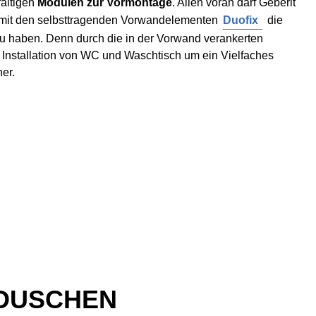
fältigen
Modulen zur Vormontage
. Allen voran darf Geberit
, mit den selbsttragenden Vorwandelementen
Duofix
die
 zu haben. Denn durch die in der Vorwand verankerten
e Installation von WC und Waschtisch um ein Vielfaches
her.
 DUSCHEN