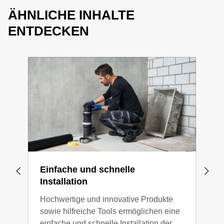
ÄHNLICHE INHALTE
ENTDECKEN
Einfache und schnelle
Ein
Installation
Gebe
Hochwertige und innovative Produkte
Plan
sowie hilfreiche Tools ermöglichen eine
How,
einfache und schnelle Installation der
Tool