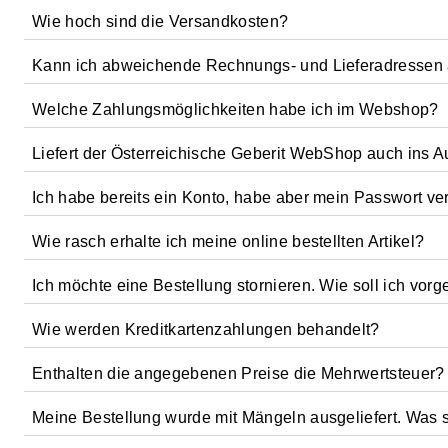
Tel. 02742/401-500
Wie hoch sind die Versandkosten?
Besuchen Sie
https://www.geberit.at/aquaclean
oder
Kann ich abweichende Rechnungs- und Lieferadressen
Schreiben Sie uns eine Email:
Die Versandkosten betragen pauschal EUR 8,40 inkl. MwS
aquaclean.at@geberit.com
Welche Zahlungsmöglichkeiten habe ich im Webshop?
Ja, während des Bestellprozesses können Sie für Rechnun
Schreiben Sie uns einen Brief:
Liefert der Österreichische Geberit WebShop auch ins 
Alle Bestellungen können mit Kreditkarte bestellt werden.
Geberit Vertriebs GmbH
Ich habe bereits ein Konto, habe aber mein Passwort ve
Gebertstraße 1
Nein, Lieferungen erfolgen nur in Österreich. Außerhalb 
3140 Pottenbrunn/St. Pölten
beziehen.
Wie rasch erhalte ich meine online bestellten Artikel?
Klicken Sie bitte auf der Hauptnavigation auf Geberit ID 
Ich möchte eine Bestellung stornieren. Wie soll ich vor
Die von Ihnen bestellten Artikel verlassen unser Werk in 
Wie werden Kreditkartenzahlungen behandelt?
Rufen Sie uns an:
Tel. 02742/401-500
Enthalten die angegebenen Preise die Mehrwertsteuer?
Kreditkartenzahlungen werden mit bewährter SSL-Technologi
unserem Auftrag im Zusammenhang mit den von Ihnen bei 
Meine Bestellung wurde mit Mängeln ausgeliefert. Was so
Ja, alle Preisangaben verstehen sich inklusive Mehrwertst
keinem Dritten außer den Finanzinstituten, die für die jewe