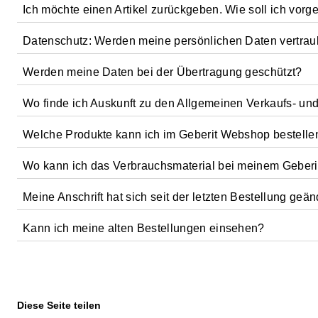
Kontoauszug in Zusammenhang mit Ihrer Bestellung bei u
Ich möchte einen Artikel zurückgeben. Wie soll ich vor
Sollten Sie Mängel an gelieferter Ware feststellen, kommt G
Datenschutz: Werden meine persönlichen Daten vertrau
Geberit bietet Ihnen einen Kauf ohne Risiko. Sie haben 7 
Rufen Sie uns an:
frankiert an untenstehende Adresse zurückzusenden. Sollten
Werden meine Daten bei der Übertragung geschützt?
Tel. 02742/401-500
Bei Bestellungen im Geberit WebShop bitten wir Sie um p
oder senden Sie uns eine Email an
aquaclean.at@geb
vertraulich behandelt und nicht an Dritte weitergeben.
Wo finde ich Auskunft zu den Allgemeinen Verkaufs- u
Geberit Vertriebs GmbH
Ja, bei der Übertragung Ihrer Daten kommt die zuverlässi
Gebertstraße 1
Welche Produkte kann ich im Geberit Webshop bestelle
Datenschutzrichtlinie
3140 Pottenbrunn/St. Pölten
Unsere AGB finden Sie hier:
AGB's
Wo kann ich das Verbrauchsmaterial bei meinem Geberi
Im Geberit WebShop erhalten Endkunden Verbrauchs- und P
Produkte erhalten Endkunden beim Sanitärfachmann.
Meine Anschrift hat sich seit der letzten Bestellung geän
Diese Information befindet sich in der Bedienungsanleitung
Kann ich meine alten Bestellungen einsehen?
Klicken Sie bitte auf der Hauptnavigation auf Geberit ID (n
Klicken Sie bitte auf der Hauptnavigation auf Geberit ID (
Diese Seite teilen