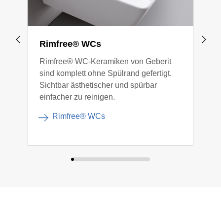
Rimfree® WCs
Geb
Rimfree® WC-Keramiken von Geberit
Die 
sind komplett ohne Spülrand gefertigt.
des 
Sichtbar ästhetischer und spürbar
und 
einfacher zu reinigen.
Aus
Rimfree® WCs