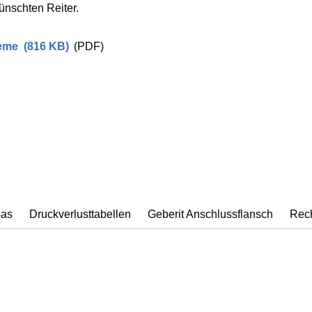
ünschten Reiter.
eme
(
816 KB
)
(PDF)
Gas
Druckverlusttabellen
Geberit Anschlussflansch
Rec