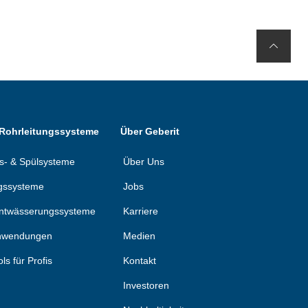
 Rohrleitungssysteme
Über Geberit
ons- & Spülsysteme
Über Uns
gssysteme
Jobs
ntwässerungssysteme
Karriere
anwendungen
Medien
ols für Profis
Kontakt
Investoren